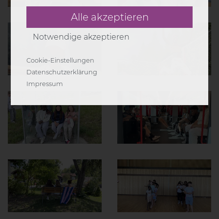
Alle akzeptieren
Notwendige akzeptieren
Cookie-Einstellungen
Notwendige
: Diese Cookies werden
Datenschutzerklärung
für die korrekte Anzeige und
Impressum
Funktionalität der Webseite benötigt.
Analyse
: Diese Cookies ermöglichen
die Analyse der Webseiten-Nutzung.
Marketing
: Diese Cookies werden mit
Partnern (Drittanbieter) geteilt, um z.B.
personalisierte Werbung anzubieten.
Einstellungen speichern