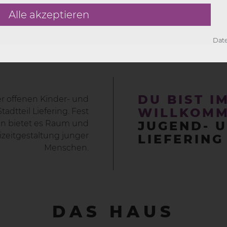
Alle akzeptieren
Dat
okies werden für die korrekte Anzeige und Funktionalität
s ermöglichen die Analyse der Webseiten-Nutzung.
DU BIST I
er offenen Kinder- und
es werden mit Partnern (Drittanbieter) geteilt, um z.B. 
WILLKOMM
adtteil Liefering. Fest
 bietet es Raum und
JUGEND- 
zeitgestaltung junger
LIEFERING
Menschen.
DAS HAUS