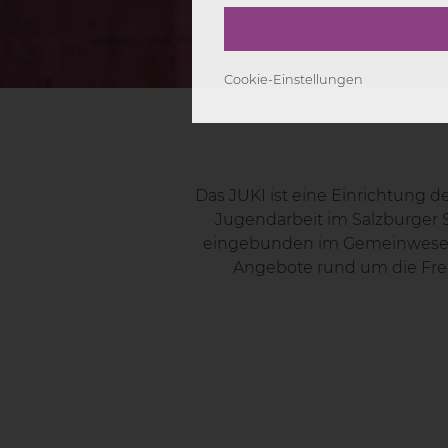
Cookie-Einstellungen
Notwendige
: Diese Co
Analyse
: Diese Cookie
Das JUKI ist eine Einrichtung d
Marketing
: Diese Cooki
Jugendarbeit im Salzburger St
anzubieten.
eingebunden im Gemeinwesen
Angebote rund um die Frei
Einstellungen speichern