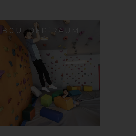
BOULDER-RAUM
oulder-Raum