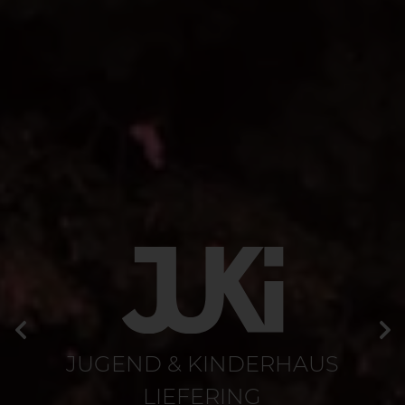
Loading...
Zurück
We
JUGEND & KINDERHAUS
LIEFERING